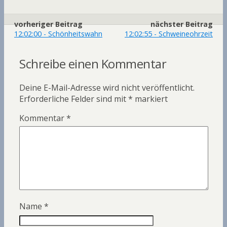
e
i
e
b
t
i
vorheriger Beitrag
nächster Beitrag
o
t
l
12:02:00 - Schönheitswahn
12:02:55 - Schweineohrzeit
o
e
e
Schreibe einen Kommentar
k
r
n
Deine E-Mail-Adresse wird nicht veröffentlicht.
Erforderliche Felder sind mit
*
markiert
Kommentar
*
Name
*