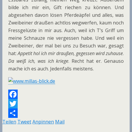
bilde ich mir ein, Gift riechen zu können. Und
abgesehen davon lösen Pferdeäpfel und alles, was
Zweibeiner draußen achtlos wegwerfen, kaum noch
Fressgelüste in mir aus. Auch, weil ich T’s Griff um
meine Schnauze nie vergessen habe. Und weil ein
Zweibeiner, der mal bei uns zu Besuch war, gesagt
hat:
Appetit hol ich mir draußen, gegessen wird zuhause
.
Da weiß ich, was ich kriege
. Recht hat er. Genauso
mache ich es auch. Jedenfalls meistens.
F
a
T
Teilen
Tweet
Anpinnen
Mail
c
w
T