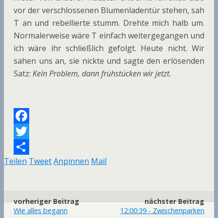
vor der verschlossenen Blumenladentür stehen, sah
T an und rebellierte stumm. Drehte mich halb um.
Normalerweise wäre T einfach weitergegangen und
ich wäre ihr schließlich gefolgt. Heute nicht. Wir
sahen uns an, sie nickte und sagte den erlösenden
Satz:
Kein Problem, dann frühstücken wir jetzt.
F
a
T
Teilen
Tweet
Anpinnen
Mail
c
w
T
e
i
e
b
t
i
vorheriger Beitrag
nächster Beitrag
o
t
l
Wie alles begann
12:00:39 - Zwischenparken