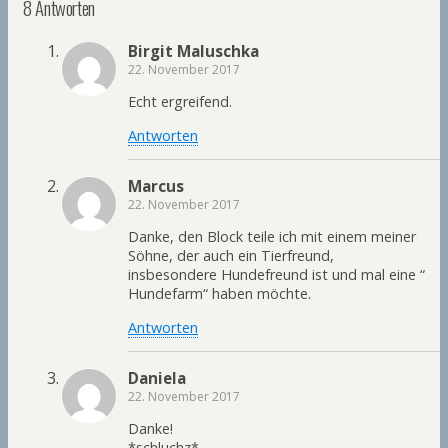
8 Antworten
o
e
e
k
r
n
Birgit Maluschka
22. November 2017
Echt ergreifend.
Antworten
Marcus
22. November 2017
Danke, den Block teile ich mit einem meiner
Söhne, der auch ein Tierfreund,
insbesondere Hundefreund ist und mal eine “
Hundefarm“ haben möchte.
Antworten
Daniela
22. November 2017
Danke!
*schluchz*