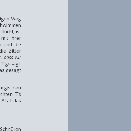
ligen Weg
 schwimmen
lückt; ist
mit ihrer
n und die
ie Zitter
, dass wir
 T gesagt.
das gesagt
urgischen
chten. T’s
 Als T das
Schnüren