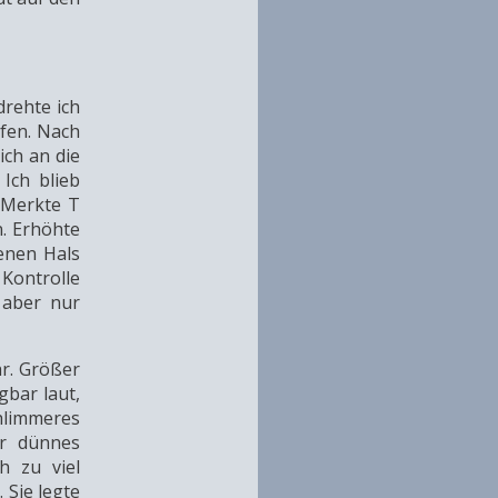
drehte ich
fen. Nach
ich an die
Ich blieb
 Merkte T
n. Erhöhte
enen Hals
 Kontrolle
 aber nur
hr. Größer
gbar laut,
hlimmeres
er dünnes
h zu viel
 Sie legte