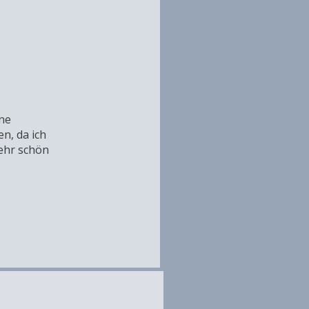
ine
n, da ich
sehr schön