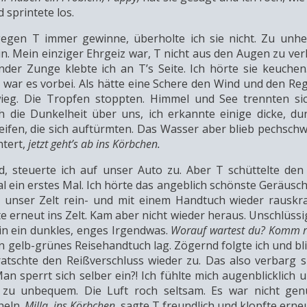
d sprintete los.
egen T immer gewinne, überholte ich sie nicht. Zu unhei
 Mein einziger Ehrgeiz war, T nicht aus den Augen zu verl
er Zunge klebte ich an T’s Seite. Ich hörte sie keuchen.
 war es vorbei. Als hätte eine Schere den Wind und den Re
ieg. Die Tropfen stoppten. Himmel und See trennten sic
h die Dunkelheit über uns, ich erkannte einige dicke, du
eifen, die sich auftürmten. Das Wasser aber blieb pechsch
htert,
jetzt geht’s ab ins Körbchen.
d, steuerte ich auf unser Auto zu. Aber T schüttelte den
l ein erstes Mal. Ich hörte das angeblich schönste Geräusch
n unser Zelt rein- und mit einem Handtuch wieder rauskra
 erneut ins Zelt. Kam aber nicht wieder heraus. Unschlüssig
in ein dunkles, enges Irgendwas.
Worauf wartest du? Komm r
 gelb-grünes Reisehandtuch lag. Zögernd folgte ich und bl
tschte den Reißverschluss wieder zu. Das also verbarg si
 sperrt sich selber ein?! Ich fühlte mich augenblicklich 
, zu unbequem. Die Luft roch seltsam. Es war nicht ge
heln.
Milla, ins Körbchen
, sagte T freundlich und klopfte erne