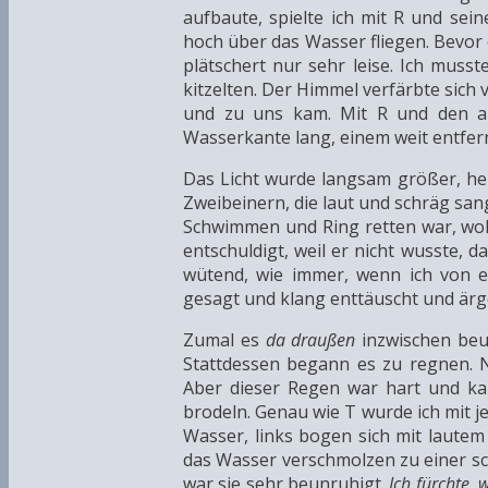
aufbaute, spielte ich mit R und sei
hoch über das Wasser fliegen. Bevor 
plätschert nur sehr leise. Ich mus
kitzelten. Der Himmel verfärbte sich 
und zu uns kam. Mit R und den an
Wasserkante lang, einem weit entfer
Das Licht wurde langsam größer, hel
Zweibeinern, die laut und schräg san
Schwimmen und Ring retten war, wollt
entschuldigt, weil er nicht wusste, 
wütend, wie immer, wenn ich von e
gesagt und klang enttäuscht und ärge
Zumal es
da draußen
inzwischen beu
Stattdessen begann es zu regnen. 
Aber dieser Regen war hart und ka
brodeln. Genau wie T wurde ich mit 
Wasser, links bogen sich mit laute
das Wasser verschmolzen zu einer sc
war sie sehr beunruhigt.
Ich fürchte,