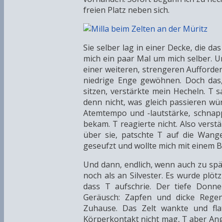
freien Platz neben sich.
Sie selber lag in einer Decke, die da
mich ein paar Mal um mich selber. U
einer weiteren, strengeren Aufforderu
niedrige Enge gewöhnen. Doch das,
sitzen, verstärkte mein Hecheln. T s
denn nicht, was gleich passieren wü
Atemtempo und -lautstärke, schnapp
bekam. T reagierte nicht. Also verstä
über sie, patschte T auf die Wang
geseufzt und wollte mich mit einem 
Und dann, endlich, wenn auch zu spät
noch als an Silvester. Es wurde plötz
dass T aufschrie. Der tiefe Donn
Geräusch: Zapfen und dicke Rege
Zuhause. Das Zelt wankte und flat
Körperkontakt nicht mag, T aber Angst