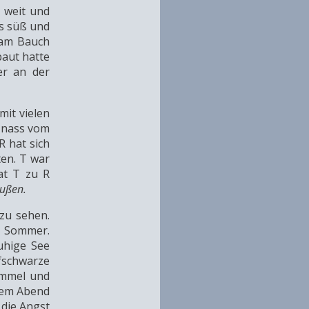
 weit und
ns süß und
 am Bauch
baut hatte
er an der
mit vielen
h nass vom
R hat sich
ten. T war
at T zu R
außen.
zu sehen.
m Sommer.
uhige See
efschwarze
immel und
sem Abend
 die Angst