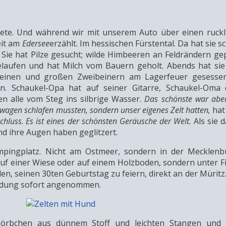
tete. Und während wir mit unserem Auto über einen ruck
eit am
Edersee
erzählt. Im hessischen Fürstental. Da hat sie
 Sie hat Pilze gesucht; wilde Himbeeren an Feldrändern gepf
laufen und hat Milch vom Bauern geholt. Abends hat sie 
leinen und großen Zweibeinern am Lagerfeuer gesesse
. Schaukel-Opa hat auf seiner Gitarre, Schaukel-Oma d
n alle vom Steg ins silbrige Wasser.
Das schönste war aber
nwagen schlafen mussten, sondern unser eigenes Zelt hatten,
hat
schluss
.
Es ist eines der schönsten Geräusche der Welt.
Als sie 
nd ihre Augen haben geglitzert.
mpingplatz. Nicht am Ostmeer, sondern in der Mecklenb
auf einer Wiese oder auf einem Holzboden, sondern unter Fi
en, seinen 30ten Geburtstag zu feiern, direkt an der Müritz.
nladung sofort angenommen.
örbchen aus dünnem Stoff und leichten Stangen und 