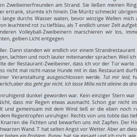
nen Zweibeinerfreunden am Strand. Sie ließen meinen Ring
er ertrank, stürmte ich hinein. Die Müritz schmeckt übrige
ste lange durchs Wasser waten, bevor winzige Wellen mich
von leuchtend rot zu tiefblau, als T endlich unser Zelt aufge
deren Volleyball-Zweibeinern marschieren wir los, imm
nten, gelben Licht entgegen.
ler. Dann standen wir endlich vor einem Strandrestaurant 
gen, lachten und noch lauter miteinander sprachen. Weil ic
e der Restaurant-Zweibeiner, dass ich vor der Tür warte. 
dass nicht mal nicht-nasse Hunde mit in das Restaurant durf
iner Veranstaltung ausgeschlossen werde.
Tut mir leid,
h
rlich,
aber das geht gar nicht. Ich lasse Milla nicht alleine da dr
nruhigend dunkel geworden war. Kein einziger Stern war 
Nicht, dass mir Regen etwas ausmacht. Schon gar nicht i
lt und gemeinsam mit dem Wind ließ er die eben noch r
jedem Regentropfen unruhiger. Rechts von uns tobte das ti
m Knarren die Fichten und bewarfen uns mit Zapfen. Der H
hwarzen Wand. T hat selten Angst vor Wetter. Aber an die
 wir haben ein Problem, Puppy,
hat sie gesagt und ich roch, wie