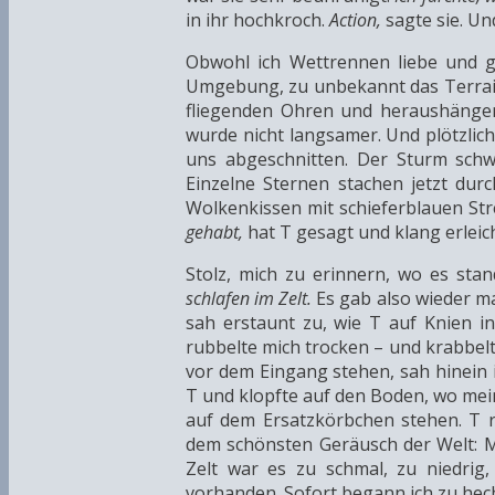
in ihr hochkroch.
Action,
sagte sie. Un
Obwohl ich Wettrennen liebe und g
Umgebung, zu unbekannt das Terrain.
fliegenden Ohren und heraushängend
wurde nicht langsamer. Und plötzlich
uns abgeschnitten. Der Sturm schw
Einzelne Sternen stachen jetzt durc
Wolkenkissen mit schieferblauen Str
gehabt,
hat T gesagt und klang erleic
Stolz, mich zu erinnern, wo es stan
schlafen im Zelt.
Es gab also wieder ma
sah erstaunt zu, wie T auf Knien i
rubbelte mich trocken – und krabbelte
vor dem Eingang stehen, sah hinein 
T und klopfte auf den Boden, wo mein
auf dem Ersatzkörbchen stehen. T ra
dem schönsten Geräusch der Welt: Man
Zelt war es zu schmal, zu niedrig
vorhanden. Sofort begann ich zu hec