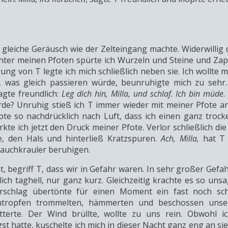
s gleiche Geräusch wie der Zelteingang machte. Widerwillig 
nter meinen Pfoten spürte ich Wurzeln und Steine und Zap
ng von T legte ich mich schließlich neben sie. Ich wollte m
 was gleich passieren würde, beunruhigte mich zu sehr. 
agte freundlich:
Leg dich hin, Milla, und schlaf. Ich bin müde
.
rde? Unruhig stieß ich T immer wieder mit meiner Pfote a
te so nachdrücklich nach Luft, dass ich einen ganz trock
rkte ich jetzt den Druck meiner Pfote. Verlor schließlich die
e, den Hals und hinterließ Kratzspuren.
Ach, Milla,
hat T
Bauchkrauler beruhigen.
, begriff T, dass wir in Gefahr waren. In sehr großer Gefa
lich taghell, nur ganz kurz. Gleichzeitig krachte es so unsa
erschlag übertönte für einen Moment ein fast noch sc
ntropfen trommelten, hämmerten und beschossen uns
terte. Der Wind brüllte, wollte zu uns rein. Obwohl ic
 hatte, kuschelte ich mich in dieser Nacht ganz eng an sie.