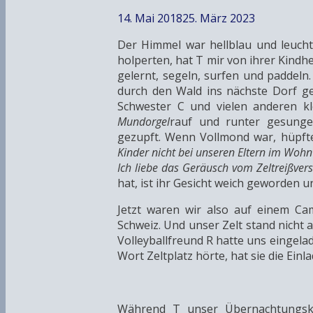
14. Mai 2018
25. März 2023
Der Himmel war hellblau und leuch
holperten, hat T mir von ihrer Kindh
gelernt, segeln, surfen und paddeln.
durch den Wald ins nächste Dorf ge
Schwester C und vielen anderen k
Mundorgel
rauf und runter gesungen
gezupft. Wenn Vollmond war, hüpfte
Kinder nicht bei unseren Eltern im Woh
Ich liebe das Geräusch vom Zeltreißver
hat, ist ihr Gesicht weich geworden u
Jetzt waren wir also auf einem Ca
Schweiz. Und unser Zelt stand nicht 
Volleyballfreund R hatte uns eingelad
Wort Zeltplatz hörte, hat sie die Ei
Während T unser Übernachtungsk