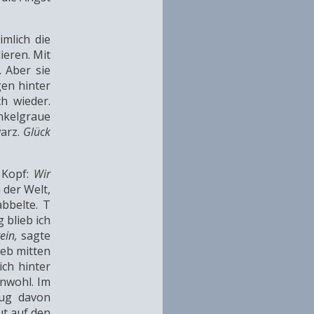
mlich die
ieren. Mit
 Aber sie
gen hinter
h wieder.
nkelgraue
warz.
Glück
 Kopf:
Wir
 der Welt,
bbelte. T
 blieb ich
ein,
sagte
ieb mitten
ch hinter
unwohl. Im
nug davon
ut auf den